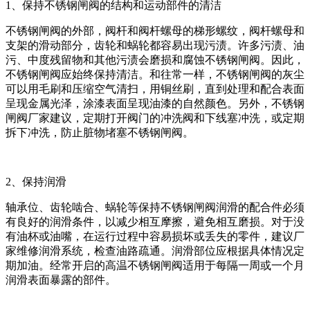
1、保持不锈钢闸阀的结构和运动部件的清洁
不锈钢闸阀的外部，阀杆和阀杆螺母的梯形螺纹，阀杆螺母和
支架的滑动部分，齿轮和蜗轮都容易出现污渍。许多污渍、油
污、中度残留物和其他污渍会磨损和腐蚀不锈钢闸阀。因此，
不锈钢闸阀应始终保持清洁。和往常一样，不锈钢闸阀的灰尘
可以用毛刷和压缩空气清扫，用铜丝刷，直到处理和配合表面
呈现金属光泽，涂漆表面呈现油漆的自然颜色。另外，不锈钢
闸阀厂家建议，定期打开阀门的冲洗阀和下线塞冲洗，或定期
拆下冲洗，防止脏物堵塞不锈钢闸阀。
2、保持润滑
轴承位、齿轮啮合、蜗轮等保持不锈钢闸阀润滑的配合件必须
有良好的润滑条件，以减少相互摩擦，避免相互磨损。对于没
有油杯或油嘴，在运行过程中容易损坏或丢失的零件，建议厂
家维修润滑系统，检查油路疏通。润滑部位应根据具体情况定
期加油。经常开启的高温不锈钢闸阀适用于每隔一周或一个月
润滑表面暴露的部件。